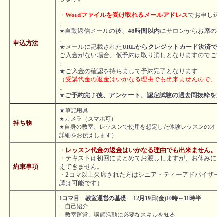
・
Wordファイルを受け取れるメールアドレス
でお申し
↓
★自動返信メールの後、
48時間以内
にサロンからお席の
↓
申込方法
★メールに記載された
URLからクレジットカード決済
ご入金がない場合、仮予約は取り消しとなりますのでご
↓
★ご入金の確認を持ちまして予約完了となります
（受講代金の返金はいかなる理由でも出来ませんので、
↓
★
ご予約完了後、アンケート、認定試験の過去問抜粋を
★筆記用具
★カメラ（スマホ可）
持ち物
★自身の教室、レッスンで使用を想定した体験レッスンのオ
詳細をお伝えします）
・
レッスン代金の返金はいかなる理由でも出来ません。
・テキストは初回にまとめてお渡ししますが、お休みに
約束事項
えできません。
・2コマ以上欠席された方はシニア・ティーアドバイザ
講は可能です）
1コマ目 教室運営の基礎 12月19日(金)10時～11時半
・自己紹介
・教室運営、講師活動に必要なスキルを知る