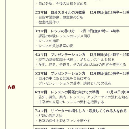
・自己分析、今後の目標を定める
2コマ目 自分スタイルのお教室 12月19日(金)11時半～13
・目指す講師像、教室像の分析
・教室概要作り
3コマ目 レジメの作り方 12月19日(金)13時～14時半
・課題の体験レッスンのレジメ回収
・レジメの補正
・レジメの質は教室の要
4コマ目 プレゼンテーション力 12月19日(金)14時半～15
・現在の基礎知識を把握し、足りないスキルを知る
・産地、歴史、茶道具、その他BasicClassの内容を整理する
5コマ目 プレゼンテーション力 12月19日(金)15時半～16
・自分の中にある知識を言葉にする
・プレゼンテーションの基本、講師としての視点
内容
6コマ目 レッスンの開催に向けての準備 12月24日(水)10
・告知、募集、案内、レッスン、アフターケアの流れを知る
・主宰者の立場でレッスンの流れを把握する
7コマ目 リピーターの増やし方・応援してくれる人を作る 12月
・SNSの活用方法
・教室の個性を磨きファンを増やす