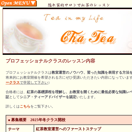
プロフェッショナルクラスのレッスン内容
プロフェッショナルクラスは
教室運営のノウハウ、習った知識を表現する方法
将来的にお教室開催を希望される方にぜひ受講いただきたい内容になっていま
ークラス
で学習して下さい
）
合格者には、
紅茶の基礎課程を理解し、お教室を開くために最低必要な知識レベルが
証
として
シニア・ティーアドバイザーを認定
いたします。
詳しくは
こちら
をご覧下さい。
● 募集概要 2025年冬クラス開校
紅茶教室運営へのファーストステップ
テーマ