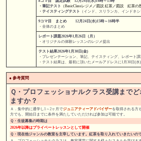
8コマ目 認定試験 12月24日(水)14時～15時
・筆記テスト
（
BasicClassレジメ／図説 紅茶／図説 紅茶
・テイスティングテスト
（インド、スリランカ、インドネシ
9コマ目 まとめ 12月24日(水)15時～16時半
・全体のまとめ
レポート課題2026年1月26日（月）
・オリジナルの体験レッスンのレジメ提出
テスト結果2026年1月30日(金)
・プレゼンテーション、筆記、テイスティング、レポート課
・テスト結果は、最初に頂いたメールアドレスに1月30日(水
● 参考質問
Ｑ・プロフェッショナルクラス受講までど
ますか？
Ａ．集中的に通学し1～2ヶ月で
ジュニアティーアドバイザー
を取得される方
方でも、開始日までに条件を満たしていただければ参加は可能です。
Ｑ・生徒募集の時期は
2026年以降はプライベートレッスンとして開催
Ｑ・現在他ジャンルの教室を主宰しています。紅茶を取り入れていきたいの
Ａ．プロフェッショナルクラスは、教室運営に関する様々なスキルを学びま