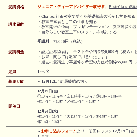
ジュニア・ティーアドバイザー取得者
。
BasicClas
受講資格
・Cha Tea 紅茶教室で学んだ基礎知識の活かし方を知る
・教室主宰者としての仕事を知る
講座目的
・教室開催の企画、プレゼンテーション、教室運営の基
・自分らしい教室主宰のスタイルを検討する
受講料 77,000円（税込）
・認定証希望者は、テスト合否結果後6,600円（税込）
受講料金
・お昼に関しては教室で用意いたします
・過去の受講生で再履修を希望の方は特別枠55,000円
1～6名
定員
～12月12日(金)最終締め切り
募集期間
12月19日(金)
①10時～11時半／②11時半～13時／③13時～14時半
④14時半～15時半／⑤15時半～16時半
開催日
12月24日(水)
⑥10時～11時半／⑦11時半～13時／⑧14時～15時
⑨15時～16時半
★
お申し込みフォーム
より 初回レッスン12月19日(金
します。